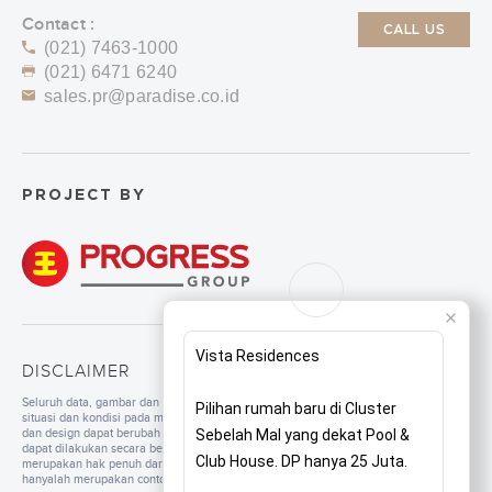
Contact :
CALL US
(021) 7463-1000
(021) 6471 6240
sales.pr@paradise.co.id
PROJECT BY
Vista Residences
DISCLAIMER
Seluruh data, gambar dan tulisan yang tercantum di dalam website merupakan
Pilihan rumah baru di Cluster
situasi dan kondisi pada masa persiapan. Untuk pengembangan mutu, spesifikasi
dan design dapat berubah sewaktu-waktu tanpa pemberitahuan. Pembangunan
Sebelah Mal yang dekat Pool &
dapat dilakukan secara bertahap sesuai dengan tahapan dan perencanaan yang
Club House. DP hanya 25 Juta.
merupakan hak penuh dari pengembang. Seluruh ilustrasi/foto yang ditampilkan
hanyalah merupakan contoh dan bukan merupakan bagian dari perjanjian jual beli.