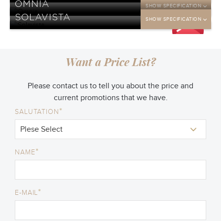
OMNIA
SHOW SPECIFICATION
DP
SOLAVISTA
25
SHOW SPECIFICATION
jt
DP
25
jt
DP
25
jt
Want a Price List?
Please contact us to tell you about the price and
current promotions that we have.
*
SALUTATION
*
NAME
*
E-MAIL