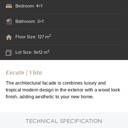
Bedroom: 4+1
Bathroom: 3+1
2
Floor Size: 127 m
2
Lot Size: 9x12 m
Envato | Vista
The architectural facade is combines luxury and
tropical modern design in the exterior with a wood look
finish, adding aesthetic to your new home.
TECHNICAL SPECIFICATION