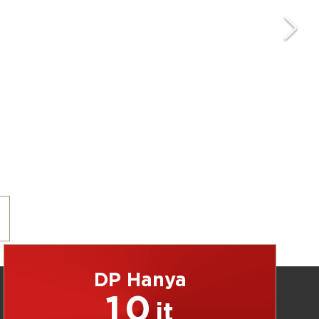
DP Hanya
10
jt