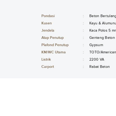
Pondasi
:
Beton Bertulan
Kusen
:
Kayu & Alumunu
Jendela
:
Kaca Polos 5 m
Atap Penutup
:
Genteng Beton
Plafond Penutup
:
Gypsum
KM/WC Utama
:
TOTO/American 
Listrik
:
2200 VA
Carport
:
Rabat Beton