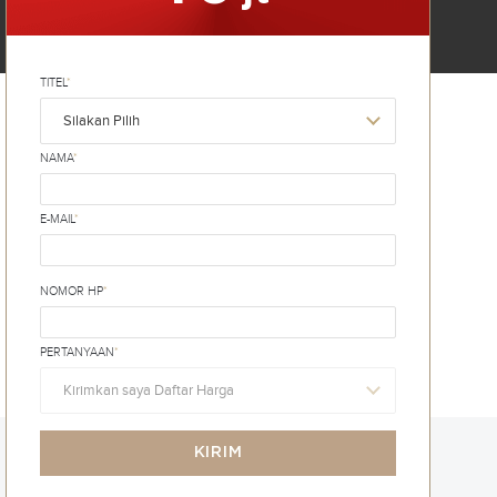
TITEL
*
Silakan Pilih
NAMA
*
E-MAIL
*
NOMOR HP
*
PERTANYAAN
*
Kirimkan saya Daftar Harga
KIRIM