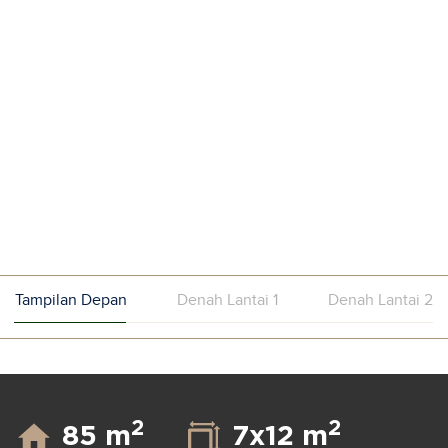
Tampilan Depan
Denah Lantai 1
Denah Lantai 2
2
2
85 m
7x12 m