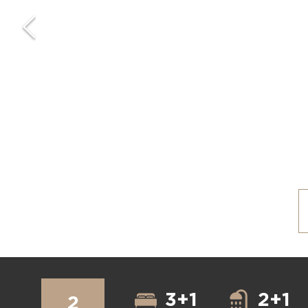
3+1
2+1
2