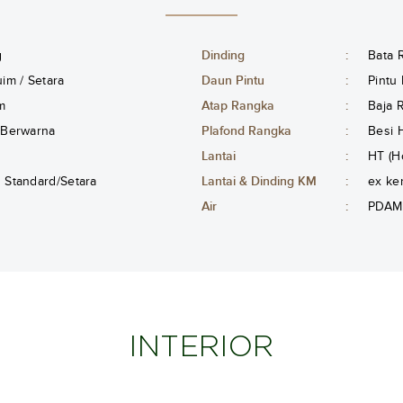
g
Dinding
:
Bata 
im / Setara
Daun Pintu
:
Pintu
m
Atap Rangka
:
Baja 
 Berwarna
Plafond Rangka
:
Besi 
Lantai
:
HT (H
Standard/Setara
Lantai & Dinding KM
:
ex ker
Air
:
PDAM
INTERIOR