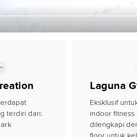
reation
Laguna G
terdapat
Eksklusif unt
 terdiri dari:
indoor fitness
park
dilengkapi de
floor untuk ke