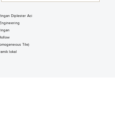
Ringan Diplester Aci
 Engineering
Ringan
Hollow
omogeneous Tile)
amik lokal