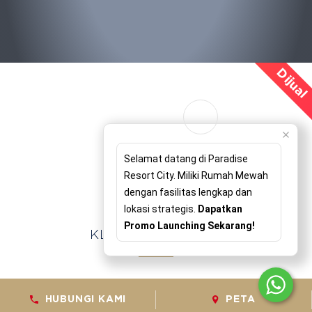
Dijual
Selamat datang di Paradise
Resort City. Miliki Rumah Mewah
dengan fasilitas lengkap dan
lokasi strategis.
Dapatkan
Promo Launching Sekarang!
KLASTER TERBARU
Selamat datang di Elysian Residences, cluster terbaru
HUBUNGI KAMI
PETA
di Paradise Resort City yang menawarkan kehidupan