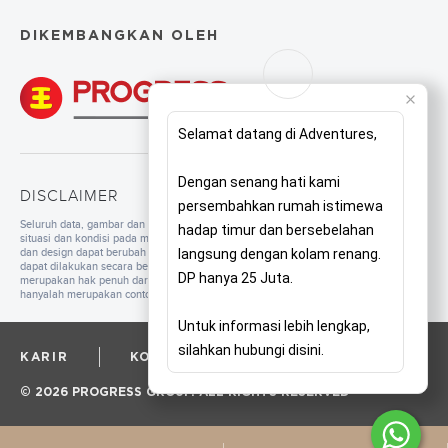
DIKEMBANGKAN OLEH
Selamat datang di Adventures,
Dengan senang hati kami
DISCLAIMER
persembahkan rumah istimewa
Seluruh data, gambar dan tulisan yang tercantum di dalam website merupakan
hadap timur dan bersebelahan
situasi dan kondisi pada masa persiapan. Untuk pengembangan mutu, spesifikasi
dan design dapat berubah sewaktu-waktu tanpa pemberitahuan. Pembangunan
langsung dengan kolam renang.
dapat dilakukan secara bertahap sesuai dengan tahapan dan perencanaan yang
DP hanya 25 Juta.
merupakan hak penuh dari pengembang. Seluruh ilustrasi/foto yang ditampilkan
hanyalah merupakan contoh dan bukan merupakan bagian dari perjanjian jual beli.
Untuk informasi lebih lengkap,
silahkan hubungi disini.
KARIR
KORPORAT
PRIVACY POLICY
© 2026 PROGRESS GROUP. ALL RIGHTS RESERVED