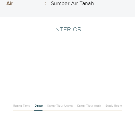
Air
:
Sumber Air Tanah
INTERIOR
Ruang Tamu
Dapur
Kamar Tidur Utama
Kamar Tidur Anak
Study Room