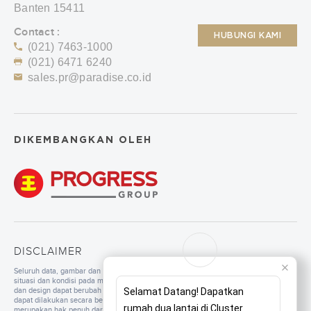
Banten 15411
Contact :
HUBUNGI KAMI
(021) 7463-1000
(021) 6471 6240
sales.pr@paradise.co.id
DIKEMBANGKAN OLEH
DISCLAIMER
Seluruh data, gambar dan tulisan yang tercantum di dalam website merupakan
situasi dan kondisi pada masa persiapan. Untuk pengembangan mutu, spesifikasi
dan design dapat berubah sewaktu-waktu tanpa pemberitahuan. Pembangunan
Selamat Datang! Dapatkan
dapat dilakukan secara bertahap sesuai dengan tahapan dan perencanaan yang
rumah dua lantai di Cluster
merupakan hak penuh dari pengembang. Seluruh ilustrasi/foto yang ditampilkan