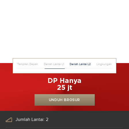
Tampilan Depan
Denah Lantai L1
Denah Lantai L2
Lingkungan
DP Hanya
25 jt
UNDUH BROSUR
Jumlah Lantai: 2