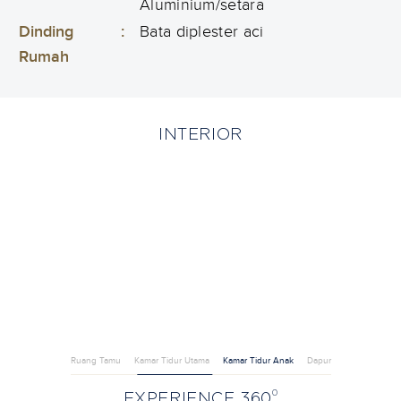
Aluminium/setara
Dinding
:
Bata diplester aci
Rumah
INTERIOR
Ruang Tamu
Kamar Tidur Utama
Kamar Tidur Anak
Dapur
0
EXPERIENCE 360