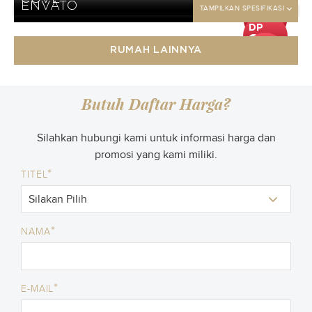
25
TAMPILKAN SPESIFIKASI
ENVATO
jt
TAMPILKAN SPESIFIKASI
DP
25
jt
DP
25
jt
DP
RUMAH LAINNYA
25
jt
Butuh Daftar Harga?
Silahkan hubungi kami untuk informasi harga dan
promosi yang kami miliki.
*
TITEL
*
NAMA
*
E-MAIL