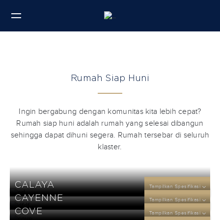
Rumah Siap Huni
Ingin bergabung dengan komunitas kita lebih cepat?
Rumah siap huni adalah rumah yang selesai dibangun
sehingga dapat dihuni segera. Rumah tersebar di seluruh
klaster.
CALAYA
Tampilkan Spesifikasi
CAYENNE
Tampilkan Spesifikasi
DP
COVE
25
Tampilkan Spesifikasi
jt
DP