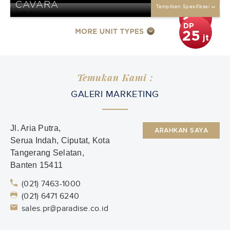
CAVARA
25
Tampilkan Spesifikasi
jt
DP
25
jt
DP
25
jt
Temukan Kami :
GALERI MARKETING
Jl. Aria Putra,
ARAHKAN SAYA
Serua Indah, Ciputat, Kota
Tangerang Selatan,
Banten 15411
(021) 7463-1000
(021) 6471 6240
sales.pr@paradise.co.id